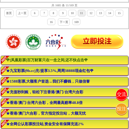
共 1685 条 11/169 页
首页
上一页
6
7
8
9
10
11
12
13
14
15
16
下一页
169
🌹[凤凰彩票]百万财富只在一念之间,还不快点击🌹
★九宝彩票(9b.cc)充/提享3.5%,周周38888现金红包🌹
★1588彩票,大额客户首选→我们不赚钱，只做信誉
★充值秒到账，轻松下注香港/澳门/台湾六合彩
交流
★香港/澳门/台湾六合彩，全网最高赔率48.8倍
投注
★香港/澳门六合彩，官方指定投注站，大额无忧
★全网公认彩票投注站,资金安全有保障充送2%