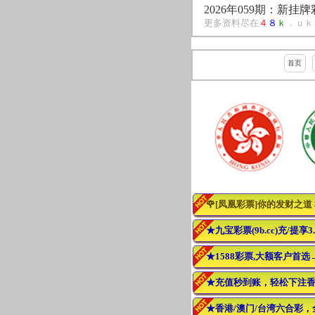
2026年059期：新挂
更多资料尽在
４
８
ｋ
．ｕｋ
首页
🌹[凤凰彩票]你的发财之道
★九宝彩票(9b.cc)充/提享3
★1588彩票,大额客户首
★充值秒到账，轻松下注香
★香港/澳门/台湾六合彩，