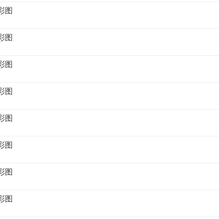
牌彩图
牌彩图
牌彩图
牌彩图
牌彩图
牌彩图
牌彩图
牌彩图