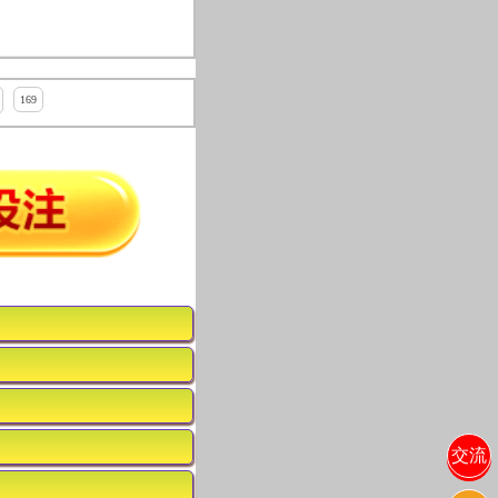
169
交流