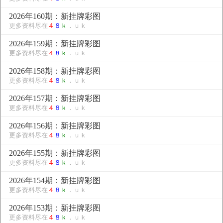
2026年160期：新挂牌彩图
更多资料尽在
４
８
ｋ
．ｕｋ
2026年159期：新挂牌彩图
更多资料尽在
４
８
ｋ
．ｕｋ
2026年158期：新挂牌彩图
更多资料尽在
４
８
ｋ
．ｕｋ
2026年157期：新挂牌彩图
更多资料尽在
４
８
ｋ
．ｕｋ
2026年156期：新挂牌彩图
更多资料尽在
４
８
ｋ
．ｕｋ
2026年155期：新挂牌彩图
更多资料尽在
４
８
ｋ
．ｕｋ
2026年154期：新挂牌彩图
更多资料尽在
４
８
ｋ
．ｕｋ
2026年153期：新挂牌彩图
更多资料尽在
４
８
ｋ
．ｕｋ