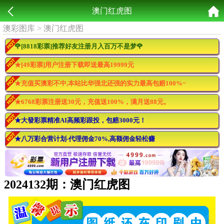
澳门红虎图
澳彩图库
>
澳门红虎图
🌹[8818彩票]推荐好友注册月入百万不是梦🌹
★[49彩票]用户注册下载即送最高19999元
★充值买澳彩不中,本站比华强北还强的实力最高包赔100%~
★6768彩票注册送30元，充值送100%，满月送88元。
★大發彩票精准AI高频彩跟投，包赔3000元！
★八万彩合营计划-代理佣金70%,高额佣金轻松赚
2024132期：澳门红虎图