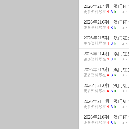
2026年217期：澳门
更多资料尽在
４
８
ｋ
．ｕｋ
2026年216期：澳门
更多资料尽在
４
８
ｋ
．ｕｋ
2026年215期：澳门
更多资料尽在
４
８
ｋ
．ｕｋ
2026年214期：澳门
更多资料尽在
４
８
ｋ
．ｕｋ
2026年213期：澳门
更多资料尽在
４
８
ｋ
．ｕｋ
2026年212期：澳门
更多资料尽在
４
８
ｋ
．ｕｋ
2026年211期：澳门
更多资料尽在
４
８
ｋ
．ｕｋ
2026年210期：澳门
更多资料尽在
４
８
ｋ
．ｕｋ