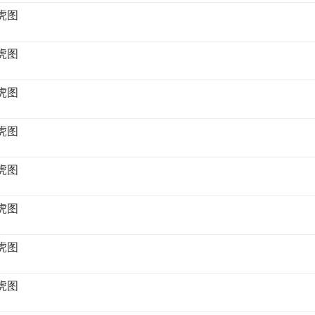
红虎图
红虎图
红虎图
红虎图
红虎图
红虎图
红虎图
红虎图