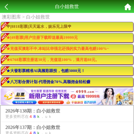
白小姐救世
澳彩图库
> 白小姐救世
🌹[8818彩票]天天返水，娱乐无上限🌹
★[49彩票]用户注册下载即送最高19999元
★充值买澳彩不中,本站比华强北还强的实力最高包赔100%~
★6768彩票注册送30元，充值送100%，满月送88元。
★大發彩票精准AI高频彩跟投，包赔3000元！
★八万彩合营计划-代理佣金70%,高额佣金轻松赚
2026年138期：白小姐救世
更多资料尽在
４
８
ｋ
．ｕｋ
2026年137期：白小姐救世
更多资料尽在
４
８
ｋ
．ｕｋ