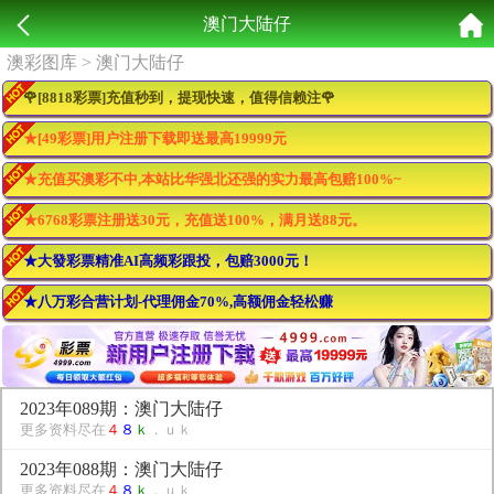
澳门大陆仔
澳彩图库
> 澳门大陆仔
🌹[8818彩票]充值秒到，提现快速，值得信赖注🌹
★[49彩票]用户注册下载即送最高19999元
★充值买澳彩不中,本站比华强北还强的实力最高包赔100%~
★6768彩票注册送30元，充值送100%，满月送88元。
★大發彩票精准AI高频彩跟投，包赔3000元！
★八万彩合营计划-代理佣金70%,高额佣金轻松赚
2023年089期：澳门大陆仔
更多资料尽在
４
８
ｋ
．ｕｋ
2023年088期：澳门大陆仔
更多资料尽在
４
８
ｋ
．ｕｋ