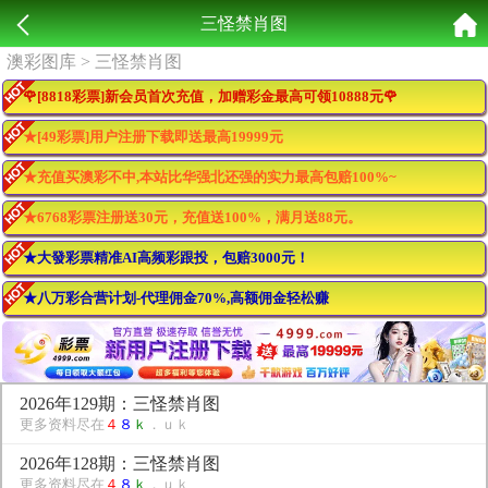
三怪禁肖图
澳彩图库
> 三怪禁肖图
🌹[8818彩票]新会员首次充值，加赠彩金最高可领10888元🌹
★[49彩票]用户注册下载即送最高19999元
★充值买澳彩不中,本站比华强北还强的实力最高包赔100%~
★6768彩票注册送30元，充值送100%，满月送88元。
★大發彩票精准AI高频彩跟投，包赔3000元！
★八万彩合营计划-代理佣金70%,高额佣金轻松赚
2026年129期：三怪禁肖图
更多资料尽在
４
８
ｋ
．ｕｋ
2026年128期：三怪禁肖图
更多资料尽在
４
８
ｋ
．ｕｋ