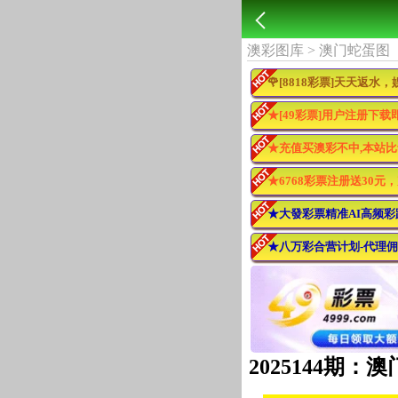
澳彩图库
>
澳门蛇蛋图
🌹[8818彩票]天天返水
★[49彩票]用户注册下载即
★充值买澳彩不中,本站比
★6768彩票注册送30元
★大發彩票精准AI高频彩
★八万彩合营计划-代理佣
2025144期：