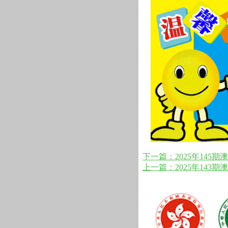
下一篇：2025年145期
上一篇：2025年143期