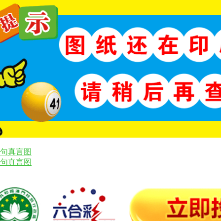
一句真言图
一句真言图