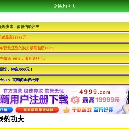
金钱豹功夫
，提现快速，值得信赖注🌹
送最高19999元
华强北还强的实力最高包赔100%~
，充值送100%，满月送88元。
跟投，包赔3000元！
金70%,高额佣金轻松赚
金钱豹功夫