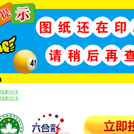
金钱豹功夫
金钱豹功夫