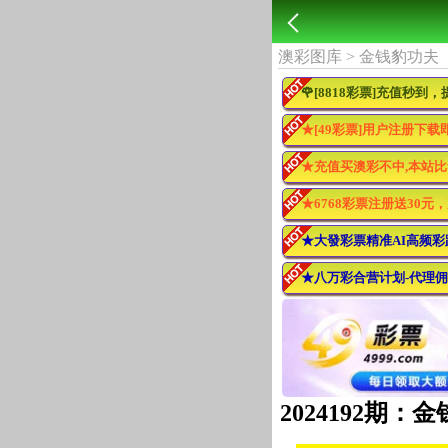
澳彩图库
>
金钱豹功夫
🌹[8818彩票]充值秒到
★[49彩票]用户注册下载即
★充值买澳彩不中,本站比
★6768彩票注册送30元
★大發彩票精准AI高频彩
★八万彩合营计划-代理佣
2024192期：