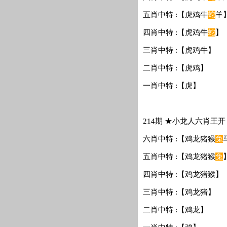
五肖中特 :【虎鸡牛
蛇
羊
四肖中特 :【虎鸡牛
蛇
】
三肖中特 :【虎鸡牛】
二肖中特 :【虎鸡】
一肖中特 :【虎】
214期 ★小龙人六肖王开 0
六肖中特 :【鸡龙猪猴
兔
五肖中特 :【鸡龙猪猴
兔
四肖中特 :【鸡龙猪猴】
三肖中特 :【鸡龙猪】
二肖中特 :【鸡龙】