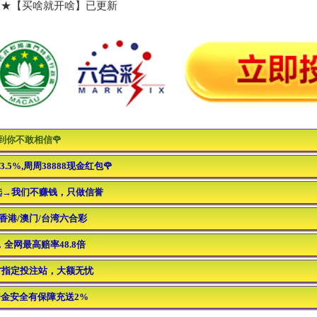
龙人★【买啥就开啥】已更新
准到你不敢相信🌹
3.5%,周周38888现金红包🌹
首选→我们不赚钱，只做信誉
香港/澳门/台湾六合彩
全网最高赔率48.8倍
方指定投注站，大额无忧
资金安全有保障充送2%