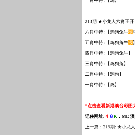
一肖中特 :【鸡】
213期 ★小龙人六肖王开 3
六肖中特 :【鸡狗兔牛
猴
五肖中特 :【鸡狗兔牛
猴
四肖中特 :【鸡狗兔牛】
三肖中特 :【鸡狗兔】
二肖中特 :【鸡狗】
一肖中特 :【鸡】
*点击查看新港澳台彩图
记住网址:
４
８
K
．ME 
上一篇：
219期: ★小