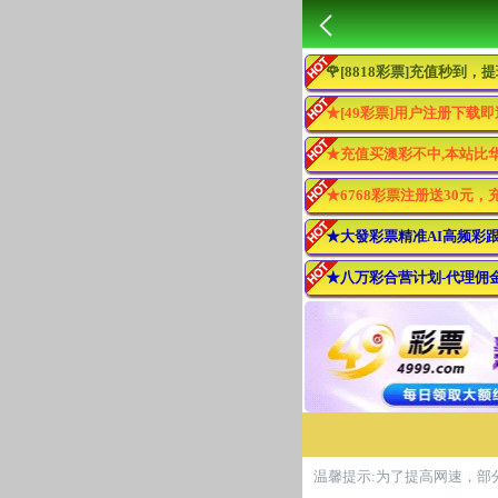
🌹[8818彩票]充值秒到
★[49彩票]用户注册下载即
★充值买澳彩不中,本站比华
★6768彩票注册送30元，
★大發彩票精准AI高频彩跟
★八万彩合营计划-代理佣金
温馨提示:为了提高网速，部