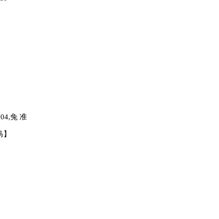
】
4,兔 准
马】
】